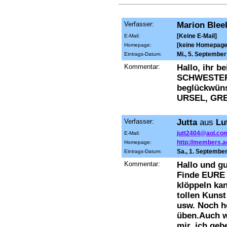
Verfasser:
Marion Ble
[Keine E-Mail]
E-Mail:
[keine Homepage
Homepage:
Mi., 5. September
Eintrags-Datum:
Kommentar:
Hallo, ihr 
SCHWESTERN"
beglückwüns
URSEL, GRE
Verfasser:
Jutta
aus
Lut
jutt2404@aol.co
E-Mail:
http://members.a
Homepage:
Sa., 1. Septembe
Eintrags-Datum:
Kommentar:
Hallo und g
Finde EURE P
klöppeln kan
tollen Kunst
usw. Noch he
üben.Auch we
mir..ich geb