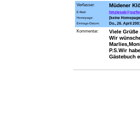
Verfasser:
Müdener Klö
hmziesak@surfe
E-Mail:
[keine Homepage
Homepage:
Do., 26. April 20
Eintrags-Datum:
Kommentar:
Viele Grüße
Wir wünsche
Marlies,Mon
P.S.Wir habe
Gästebuch e