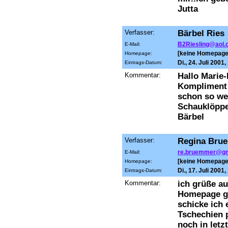
Jutta
Verfasser:
Bärbel Ries
B2Riesling@aol
E-Mail:
[keine Homepage
Homepage:
Di., 24. Juli 2001
Eintrags-Datum:
Kommentar:
Hallo Marie-
Kompliment 
schon so we
Schauklöppe
Bärbel
Verfasser:
Regina Bru
re.bruemmer@g
E-Mail:
[keine Homepage
Homepage:
Di., 17. Juli 2001
Eintrags-Datum:
Kommentar:
ich grüße au
Homepage ga
schicke ich 
Tschechien 
noch in let