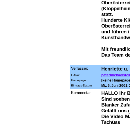
Oberösterre
(Klöppelhei
statt.
Hunderte Kl
Oberösterre
und führen 
Kunsthandwe
Mit freundli
Das Team de
Verfasser:
Henriette u. 
petermichaelsto
E-Mail:
[keine Homepage
Homepage:
Mi., 6. Juni 2001,
Eintrags-Datum:
Kommentar:
HALLO ihr B
Sind soeben
Blanker Zufa
Gefällt uns 
Die Video-M
Tschüss