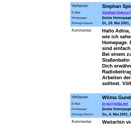
Verfasser:
Stephan Spi
Stephan.Spiess
E-Mail:
[keine Homepage
Homepage:
Di., 29. Mai 2001
Eintrags-Datum:
Kommentar:
Hallo Adina,
wie ich sehe
Homepage. D
sind einfach
Bei einem zu
Staßenbahn 
Dich erwähn
Radiobeitra
Arbeiten der
solltest. Vö
Verfasser:
Wilma Gunde
jo-gu@telda.net
E-Mail:
[keine Homepage
Homepage:
So., 6. Mai 2001,
Eintrags-Datum:
Kommentar:
Weiterhin vie