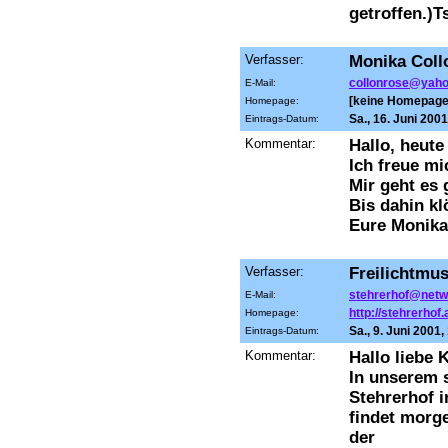
getroffen.)
Verfasser:
Monika Coll
collonrose@yaho
E-Mail:
[keine Homepage
Homepage:
Sa., 16. Juni 200
Eintrags-Datum:
Kommentar:
Hallo, heut
Ich freue mi
Mir geht es 
Bis dahin kl
Eure Monika
Verfasser:
Freilichtmu
stehrerhof@netw
E-Mail:
http://stehrerhof.
Homepage:
Sa., 9. Juni 2001
Eintrags-Datum:
Kommentar:
Hallo liebe 
In unserem 
Stehrerhof i
findet morge
der