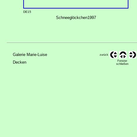
DE15
Schneeglöckchen1997
Galerie Marie-Luise
zurück
Fenster
Decken
schließen